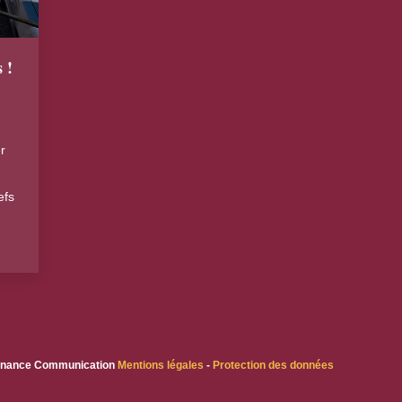
 !
r
efs
esonance Communication
Mentions légales
-
Protection des données