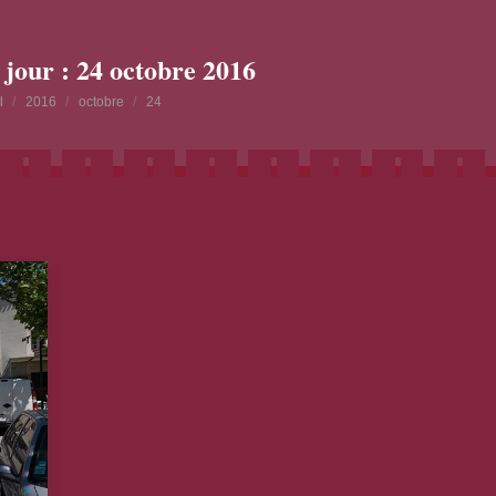
 jour :
24 octobre 2016
s ici :
l
2016
octobre
24