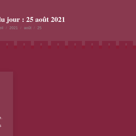
du jour :
25 août 2021
es ici :
il
2021
août
25
e.
s