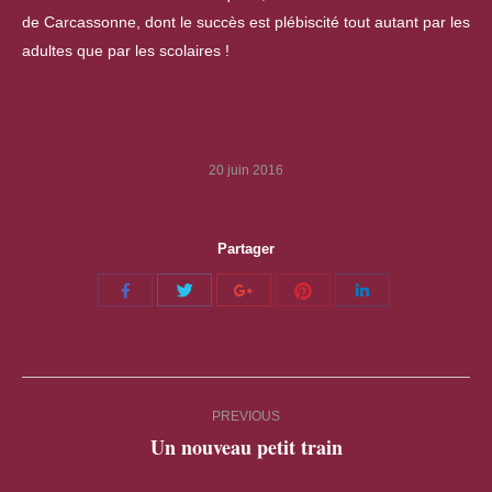
de Carcassonne, dont le succès est plébiscité tout autant par les
adultes que par les scolaires !
20 juin 2016
Partager
Share
Share
Share
Share
Share
with
with
with
with
with
Twitter
Pinterest
Facebook
Google+
LinkedIn
Post
PREVIOUS
navigation
Un nouveau petit train
Previous
post: