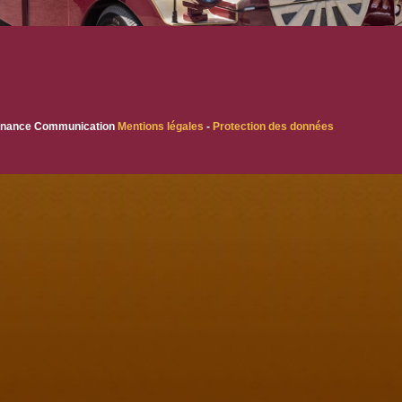
esonance Communication
Mentions légales
-
Protection des données