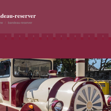
deau-reserver
re here:
me
bandeau-reserver